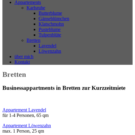
Appartements
Karlsruhe
Butterblume
Gänseblümchen
Klatschmohn
Pusteblume
Tulpenblüte
Bretten
Lavendel
Löwenzahn
über mich
Kontakt
Bretten
Businessappartments in Bretten zur Kurzzeitmiete
Appartement Lavendel
für 1-4 Personen, 65 qm
Appartement Löwenzahn
max. 1 Person, 25 qm